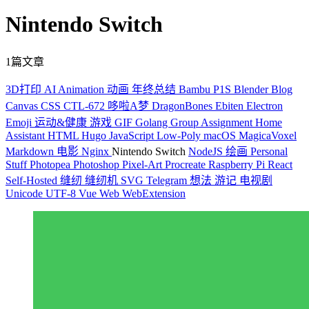
Nintendo Switch
1篇文章
3D打印
AI
Animation
动画
年终总结
Bambu P1S
Blender
Blog
Canvas
CSS
CTL-672
哆啦A梦
DragonBones
Ebiten
Electron
Emoji
运动&健康
游戏
GIF
Golang
Group Assignment
Home
Assistant
HTML
Hugo
JavaScript
Low-Poly
macOS
MagicaVoxel
Markdown
电影
Nginx
Nintendo Switch
NodeJS
绘画
Personal
Stuff
Photopea
Photoshop
Pixel-Art
Procreate
Raspberry Pi
React
Self-Hosted
缝纫
缝纫机
SVG
Telegram
想法
游记
电视剧
Unicode
UTF-8
Vue
Web
WebExtension